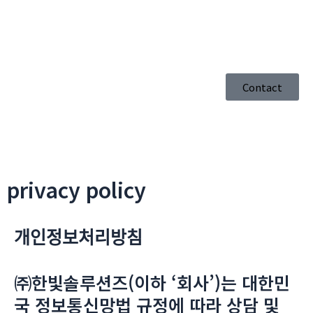
콘
텐
츠
로
건
Contact
너
뛰
기
privacy policy
개인정보처리방침
㈜한빛솔루션즈(이하 ‘회사’)는 대한민
국 정보통신망법 규정에 따라 상담 및